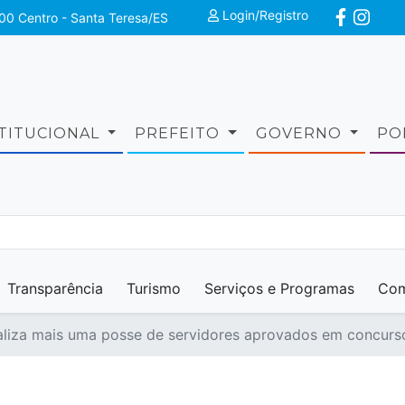
Login/Registro
00 Centro - Santa Teresa/ES
STITUCIONAL
PREFEITO
GOVERNO
PO
Transparência
Turismo
Serviços e Programas
Com
ealiza mais uma posse de servidores aprovados em concur