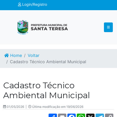
Login/Registro
Home
Voltar
Cadastro Técnico Ambiental Municipal
Cadastro Técnico
Ambiental Municipal
01/05/2026 |
Última modificação em 19/06/2026
Share
Print
Facebook
WhatsApp
X
Teleg
C