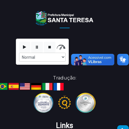
▶️
⏸️
⏹️
Tradução:
Links