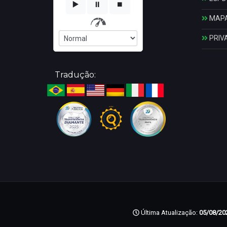
▶️
⏸️
⏹️
MAPA
PRIV
Tradução:
Última Atualização:
05/08/202