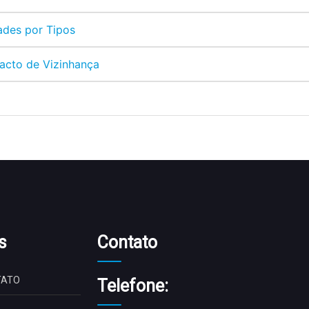
dades por Tipos
acto de Vizinhança
s
Contato
TATO
Telefone: