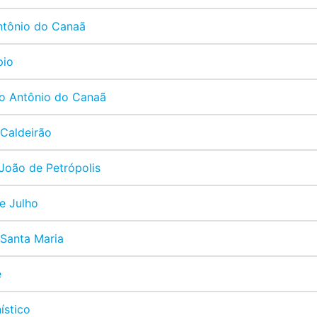
ntônio do Canaã
pio
to Antônio do Canaã
 Caldeirão
João de Petrópolis
e Julho
 Santa Maria
e
ístico