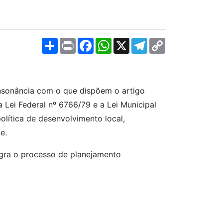
Share
Print
Facebook
WhatsApp
X
Telegram
Copy
Link
onsonância com o que dispõem o artigo
a Lei Federal nº 6766/79 e a Lei Municipal
olítica de desenvolvimento local,
e.
egra o processo de planejamento