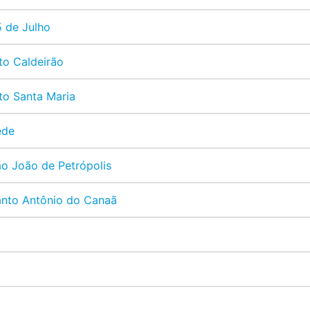
5 de Julho
to Caldeirão
to Santa Maria
ede
ão João de Petrópolis
anto Antônio do Canaã