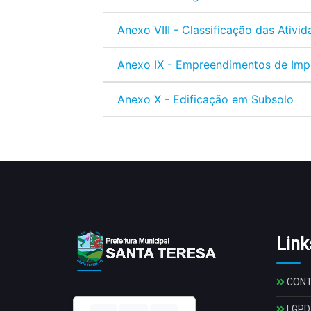
Anexo VIII - Classificação das Ativi
Anexo IX - Empreendimentos de Imp
Anexo X - Edificação em Subsolo
Link
CON
LGPD