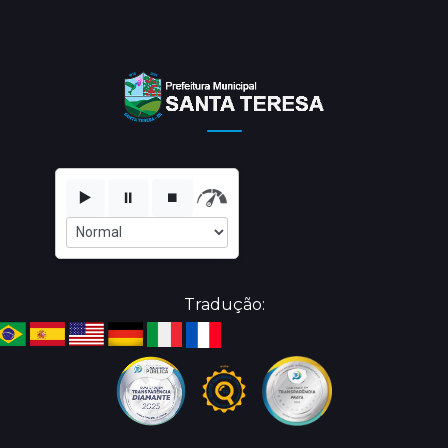
▶️
⏸️
⏹️
Tradução: