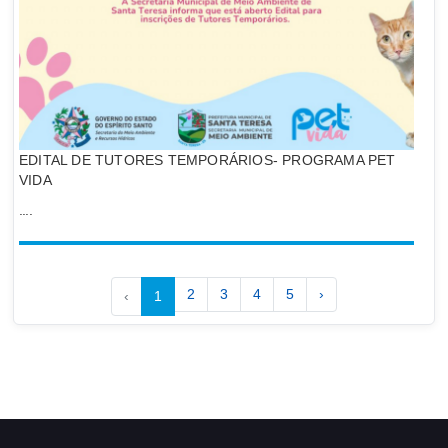
EDITAL DE TUTORES TEMPORÁRIOS- PROGRAMA PET
VIDA
....
2
3
4
5
›
‹
1