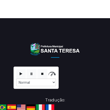
▶️
⏸️
⏹️
Tradução: