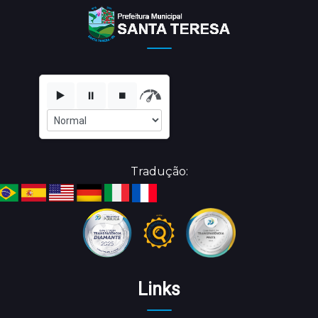
▶️
⏸️
⏹️
Tradução:
Links