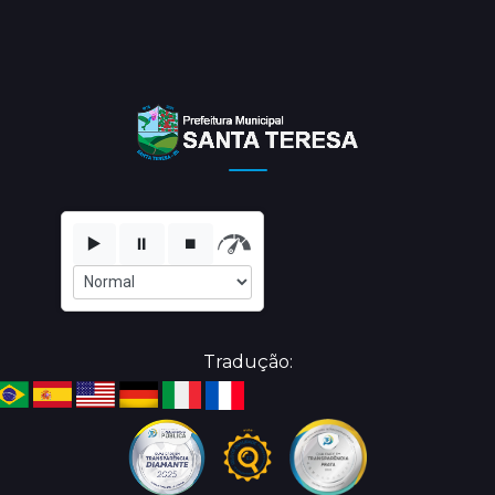
▶️
⏸️
⏹️
Tradução: