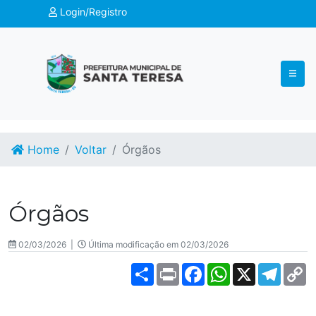
Login/Registro
Home
Voltar
Órgãos
Órgãos
02/03/2026 |
Última modificação em 02/03/2026
Share
Print
Facebook
WhatsApp
X
Teleg
C
L