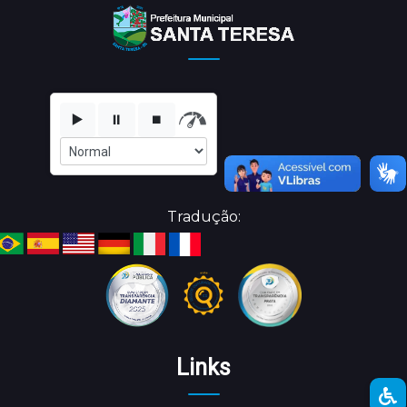
▶️
⏸️
⏹️
Tradução:
Links