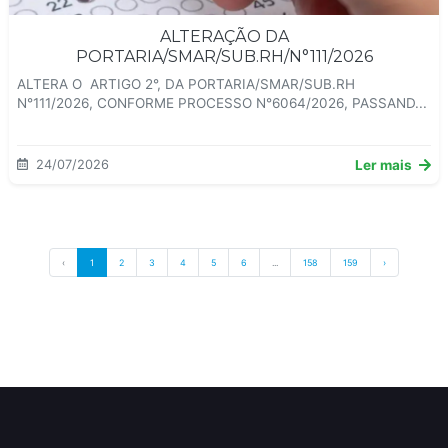
ALTERAÇÃO DA
PORTARIA/SMAR/SUB.RH/N°111/2026
ALTERA O ARTIGO 2°, DA PORTARIA/SMAR/SUB.RH
N°111/2026, CONFORME PROCESSO N°6064/2026, PASSAND...
24/07/2026
Ler mais
‹
1
2
3
4
5
6
...
158
159
›