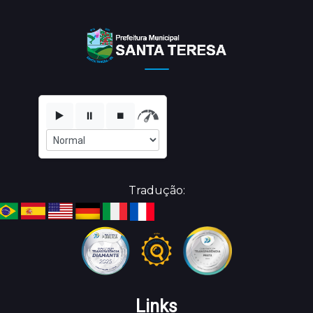
▶️
⏸️
⏹️
Tradução:
Links