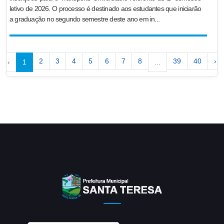
letivo de 2026. O processo é destinado aos estudantes que iniciarão
a graduação no segundo semestre deste ano em in...
2
3
4
5
6
7
8
39
40
›
‹
1
...