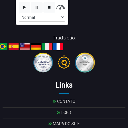
▶️
⏸️
⏹️
Tradução:
Links
CONTATO
LGPD
MAPA DO SITE