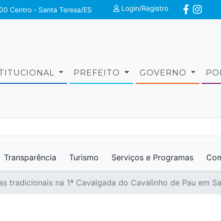
Login/Registro
00 Centro - Santa Teresa/ES
STITUCIONAL
PREFEITO
GOVERNO
PO
Transparência
Turismo
Serviços e Programas
Com
as tradicionais na 1ª Cavalgada do Cavalinho de Pau em S