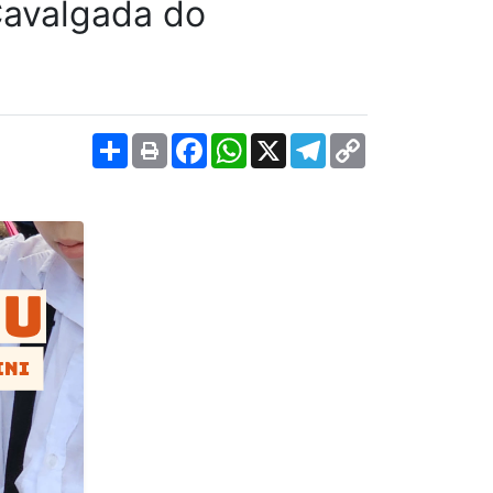
Cavalgada do
Share
Facebook
WhatsApp
X
Telegram
Copy
Link