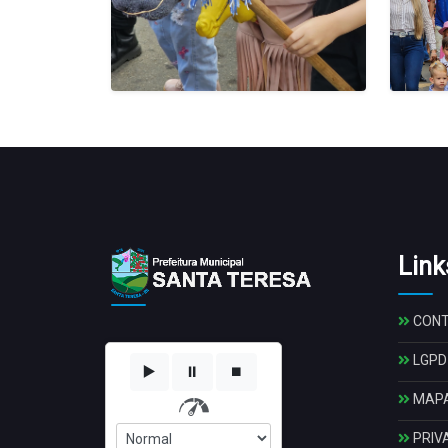
Link
CON
LGPD
▶️
⏸️
⏹️
MAPA
PRIV