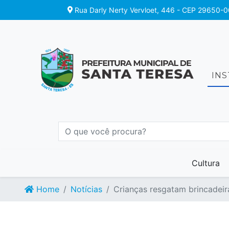
Rua Darly Nerty Vervloet, 446 - CEP 29650-0
IN
Cultura
Home
Notícias
Crianças resgatam brincadeir