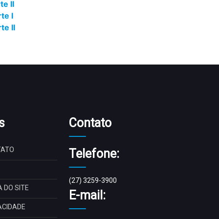
e II
te I
e II
s
Contato
TATO
Telefone:
(27) 3259-3900
 DO SITE
E-mail:
ACIDADE