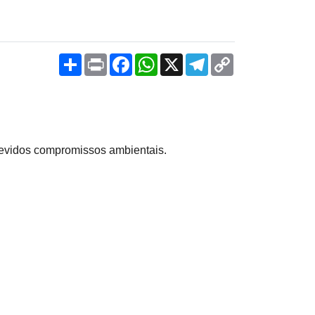
Share
Print
Facebook
WhatsApp
X
Telegram
Copy
Link
devidos compromissos ambientais.