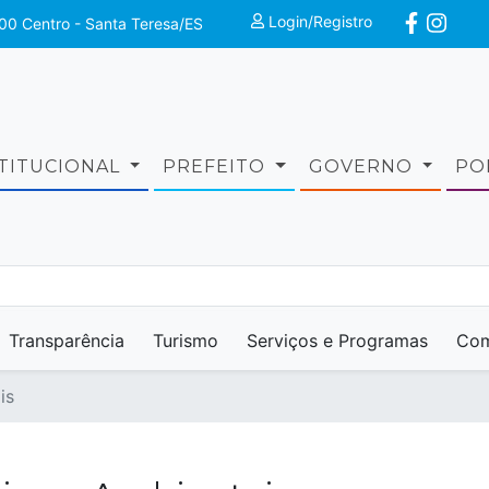
Login/Registro
00 Centro - Santa Teresa/ES
STITUCIONAL
PREFEITO
GOVERNO
PO
Transparência
Turismo
Serviços e Programas
Com
is