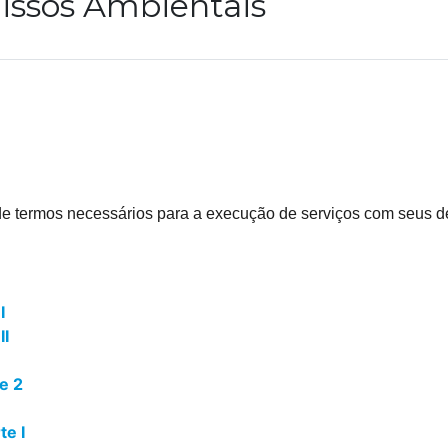
ssos Ambientais
 de termos necessários para a execução de serviços com seus 
I
II
e 2
e I