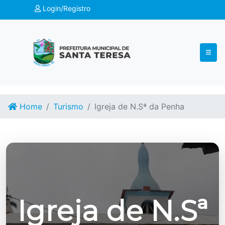
Login/Registro
Home
Turismo
Igreja de N.Sª da Penha
Igreja de N.Sª