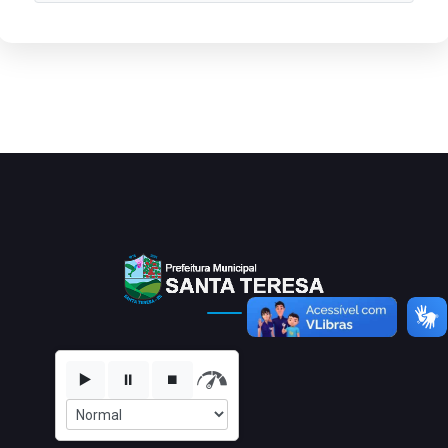
▶️
⏸️
⏹️