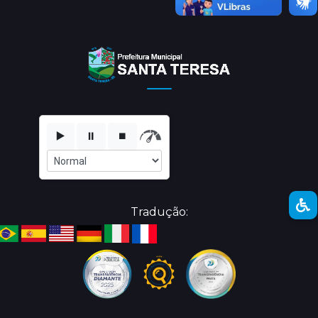
▶️
⏸️
⏹️
Tradução: