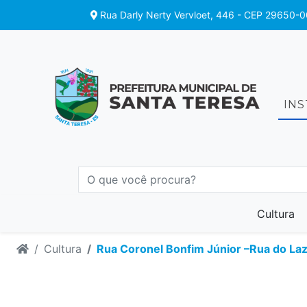
Rua Darly Nerty Vervloet, 446 - CEP 29650-0
IN
Cultura
Cultura
Rua Coronel Bonfim Júnior –Rua do La