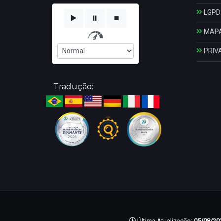
LGPD
▶️
⏸️
⏹️
MAPA
PRIV
Tradução:
Última Atualização:
05/08/202