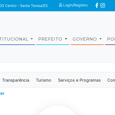
Login/Registro
00 Centro - Santa Teresa/ES
STITUCIONAL
PREFEITO
GOVERNO
PO
Transparência
Turismo
Serviços e Programas
Com
zer