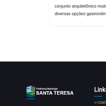
conjunto arquitetônico mui
diversas opções gastronômic
Link
CON