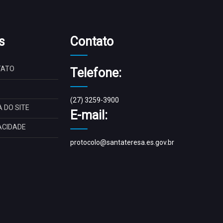
s
Contato
TATO
Telefone:
(27) 3259-3900
 DO SITE
E-mail:
ACIDADE
protocolo@santateresa.es.gov.br