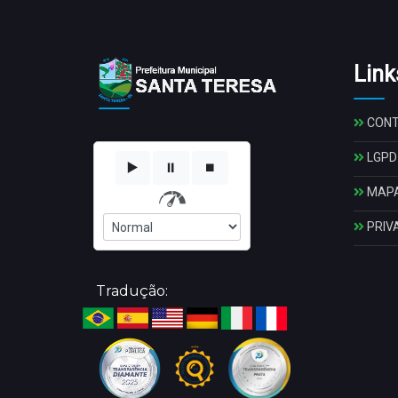
Link
CON
LGPD
▶️
⏸️
⏹️
MAPA
PRIV
Tradução: