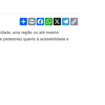
Share
Print
Facebook
WhatsApp
X
Telegram
Copy
Link
cidade, uma região ou até mesmo
 e pedestres) quanto à acessibilidade e